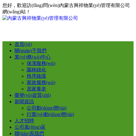
您好，歡迎訪(fǎng)問(wèn)內蒙古興祥物業(yè)管理有限公司
網(wǎng)站！
首頁(yè)
關(guān)于我們
業(yè)務(wù)中心
保潔服務(wù)
園林綠化
秩序維護
家政服務(wù)
居家養老
榮譽(yù)資質(zhì)
新聞資訊
公司動(dòng)態(tài)
行業(yè)動(dòng)態(tài)
人才招聘
公司風(fēng)采
聯(lián)系我們