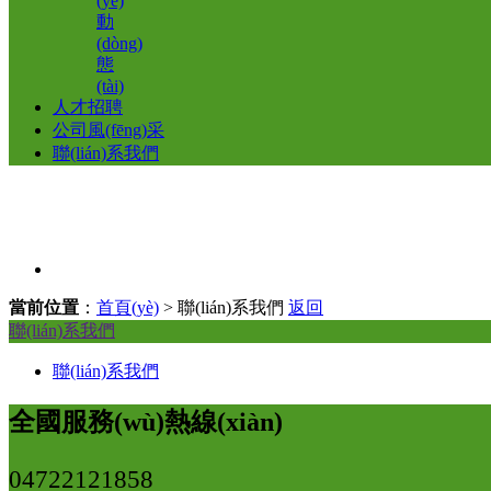
(yè)
動
(dòng)
態
(tài)
人才招聘
公司風(fēng)采
聯(lián)系我們
當前位置
：
首頁(yè)
> 聯(lián)系我們
返回
聯(lián)系我們
聯(lián)系我們
全國服務(wù)熱線(xiàn)
04722121858