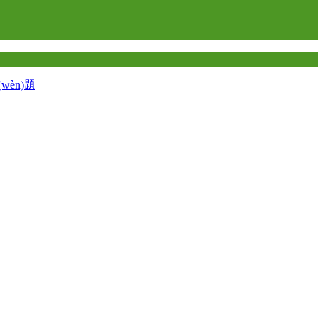
wèn)題