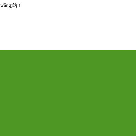
ǎng)站！