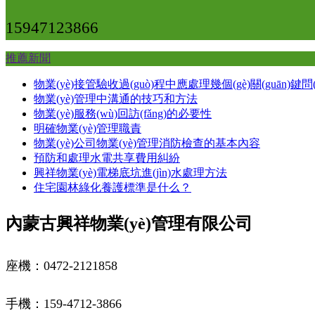
15947123866
推薦新聞
物業(yè)接管驗收過(guò)程中應處理幾個(gè)關(guān)鍵問(
物業(yè)管理中溝通的技巧和方法
物業(yè)服務(wù)回訪(fǎng)的必要性
明確物業(yè)管理職責
物業(yè)公司物業(yè)管理消防檢查的基本內容
預防和處理水電共享費用糾紛
興祥物業(yè)電梯底坑進(jìn)水處理方法
住宅園林綠化養護標準是什么？
內蒙古興祥物業(yè)管理有限公司
座機：0472-2121858
手機：159-4712-3866