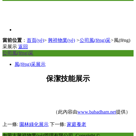
當前位置
：
首頁(yè)
>
興祥物業(yè)
>
公司風(fēng)采
>
風(fēng)
采展示
返回
公司風(fēng)采
風(fēng)采展示
保潔技能展示
（此內容由
www.babadham.net
提供）
上一條:
園林綠化展示
下一條:
家庭養老
內蒙古興祥物業(yè)管理有限公司 Copyright ©