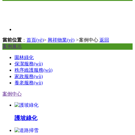
當前位置
：
首頁(yè)
>
興祥物業(yè)
>
案例中心
返回
案例展示
園林綠化
保潔服務(wù)
秩序維護服務(wù)
家政服務(wù)
養老服務(wù)
案例中心
護坡綠化