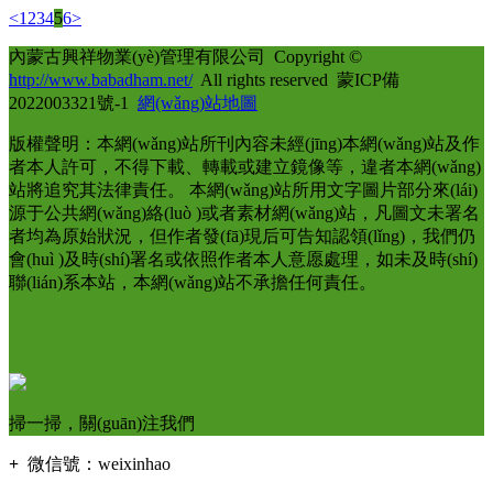
<
1
2
3
4
5
6
>
內蒙古興祥物業(yè)管理有限公司 Copyright ©
http://www.babadham.net/
All rights reserved
蒙ICP備
2022003321號-1
網(wǎng)站地圖
版權聲明：本網(wǎng)站所刊內容未經(jīng)本網(wǎng)站及作
者本人許可，不得下載、轉載或建立鏡像等，違者本網(wǎng)
站將追究其法律責任。 本網(wǎng)站所用文字圖片部分來(lái)
源于公共網(wǎng)絡(luò )或者素材網(wǎng)站，凡圖文未署名
者均為原始狀況，但作者發(fā)現后可告知認領(lǐng)，我們仍
會(huì )及時(shí)署名或依照作者本人意愿處理，如未及時(shí)
聯(lián)系本站，本網(wǎng)站不承擔任何責任。
掃一掃，關(guān)注我們
+
微信號：
weixinhao